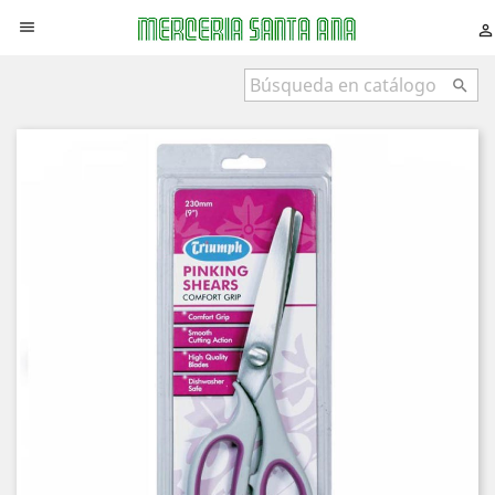


