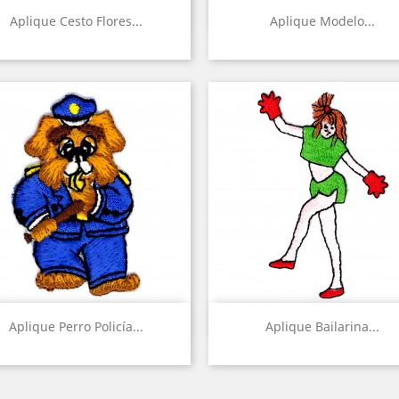
Vista rápida
Vista rápida


Aplique Cesto Flores...
Aplique Modelo...
Vista rápida
Vista rápida


Aplique Perro Policía...
Aplique Bailarina...