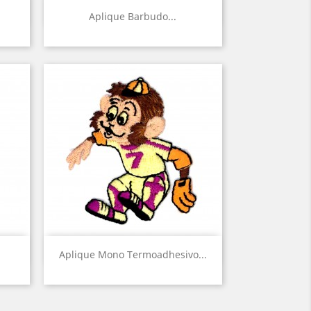
Vista rápida

Aplique Barbudo...
Vista rápida

Aplique Mono Termoadhesivo...