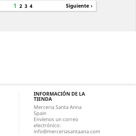
1
Siguiente
2
3
4

INFORMACIÓN DE LA
TIENDA
Merceria Santa Anna
Spain
Envíenos un correo
electrónico:
info@merceriasantaana.com