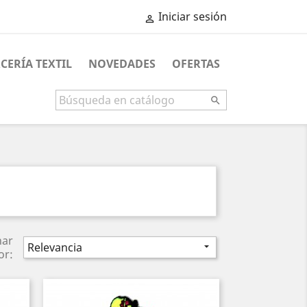
Iniciar sesión

CERÍA TEXTIL
NOVEDADES
OFERTAS

nar
Relevancia

or: