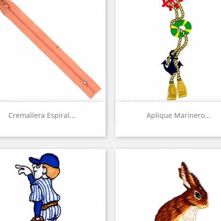
Vista rápida
Vista rápida


Cremallera Espiral...
Aplique Marinero...