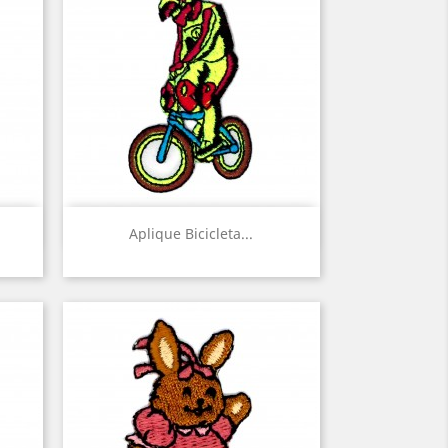
Vista rápida

Aplique Bicicleta...