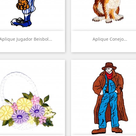
Vista rápida
Vista rápida


Aplique Jugador Beisbol...
Aplique Conejo...