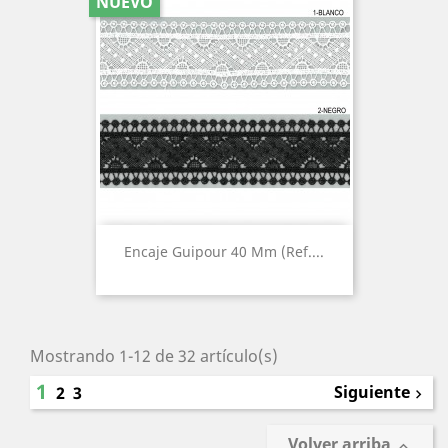
NUEVO
Encaje Guipour 40 Mm (Ref....
Mostrando 1-12 de 32 artículo(s)
1
Siguiente
2
3

Volver arriba
