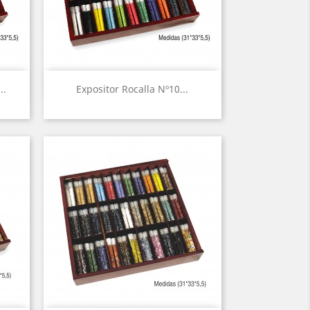
Vista rápida

..
Expositor Rocalla Nº10...