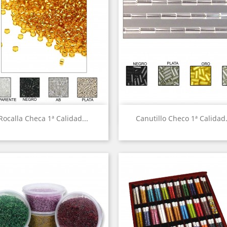
Vista rápida
Vista rápida


Rocalla Checa 1ª Calidad...
Canutillo Checo 1ª Calidad.