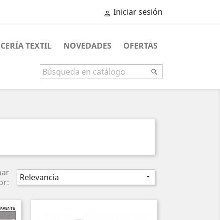
Iniciar sesión

CERÍA TEXTIL
NOVEDADES
OFERTAS

nar
Relevancia

or: