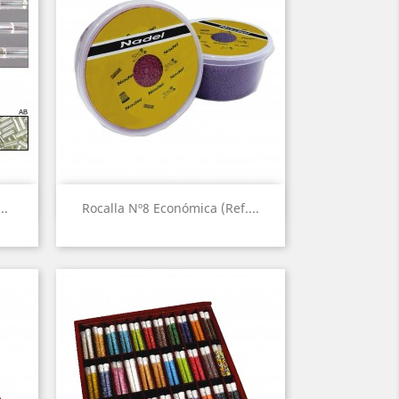
Vista rápida

..
Rocalla Nº8 Económica (Ref....