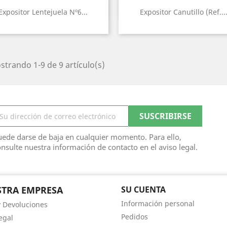
Vista rápida
Vista rápida


Expositor Lentejuela Nº6...
Expositor Canutillo (Ref...
trando 1-9 de 9 artículo(s)
ede darse de baja en cualquier momento. Para ello,
nsulte nuestra información de contacto en el aviso legal.
TRA EMPRESA
SU CUENTA
Información personal
y Devoluciones
Pedidos
egal