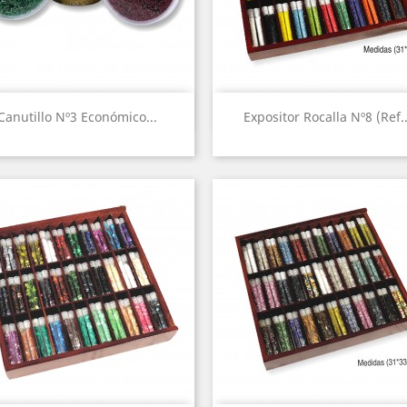
Vista rápida
Vista rápida


Canutillo Nº3 Económico...
Expositor Rocalla Nº8 (Ref..