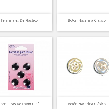
Vista rápida
Vista rápida


Terminales De Plástico...
Botón Nacarina Clásico...
Vista rápida
Vista rápida


Fornituras De Latón (Ref....
Botón Nacarina Clásico...