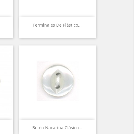
Vista rápida

Terminales De Plástico...
Vista rápida

Botón Nacarina Clásico...