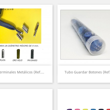
Vista rápida
Vista rápida


erminales Metálicos (Ref....
Tubo Guardar Botones (Ref..