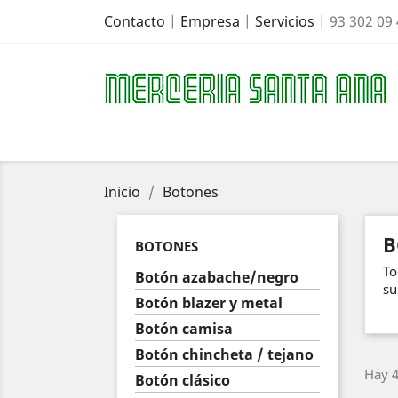
Contacto
|
Empresa
|
Servicios
| 93 302 09
Inicio
Botones
B
BOTONES
To
Botón azabache/negro
su
Botón blazer y metal
Botón camisa
Botón chincheta / tejano
Hay 4
Botón clásico