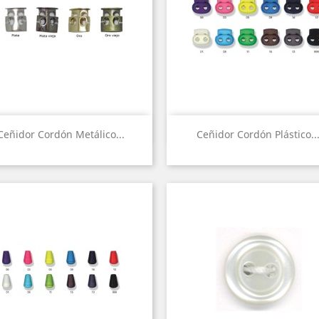
Vista rápida
Vista rápida


Ceñidor Cordón Metálico...
Ceñidor Cordón Plástico..