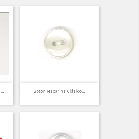
Vista rápida

..
Botón Nacarina Clásico...