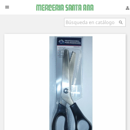


