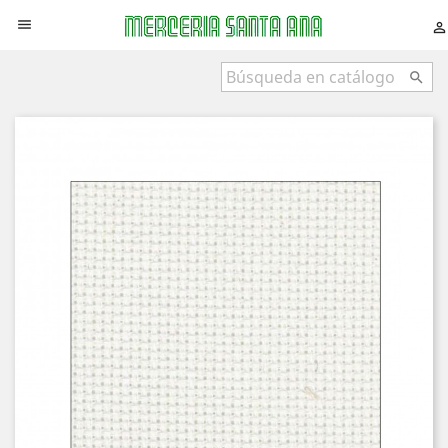


