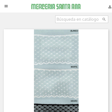


