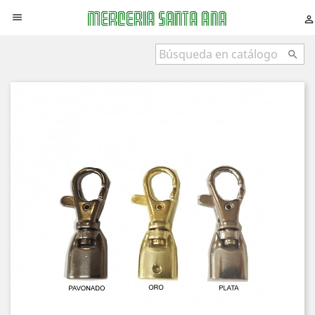


