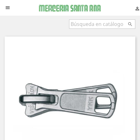


