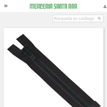


