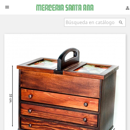


