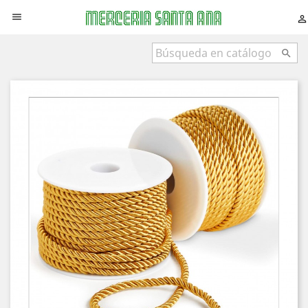


