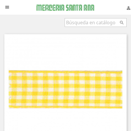


