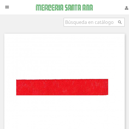


