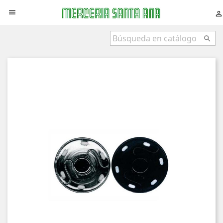


