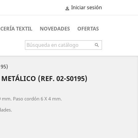
Iniciar sesión

CERÍA TEXTIL
NOVEDADES
OFERTAS

195)
ETÁLICO (REF. 02-S0195)
9 mm. Paso cordón 6 X 4 mm.
dades.