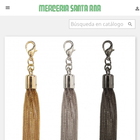


