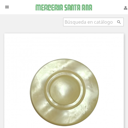


