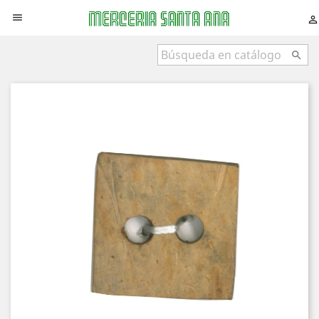


