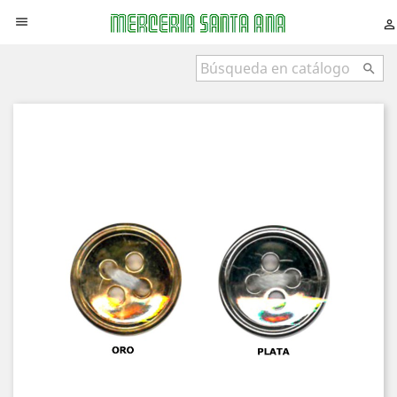


