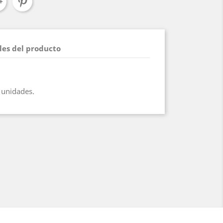
les del producto
 unidades.