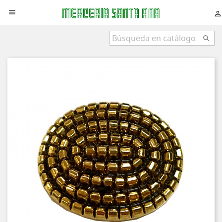


