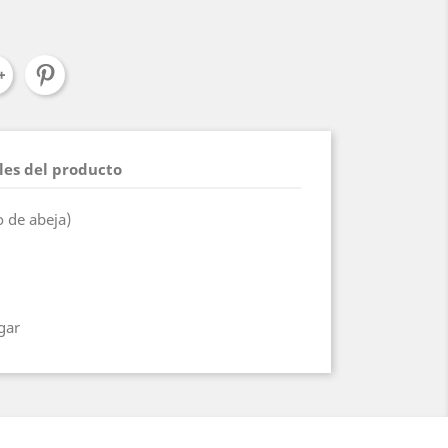
les del producto
 de abeja)
gar