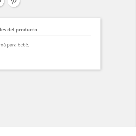
les del producto
amá para bebé.