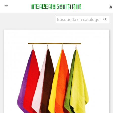


