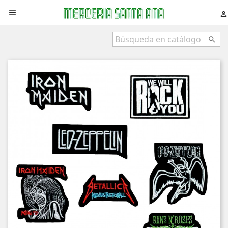


