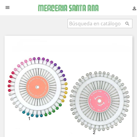


