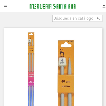


